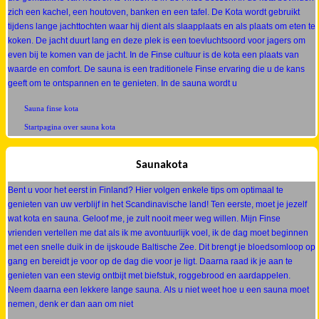
zich een kachel, een houtoven, banken en een tafel. De Kota wordt gebruikt
tijdens lange jachttochten waar hij dient als slaapplaats en als plaats om eten te
koken. De jacht duurt lang en deze plek is een toevluchtsoord voor jagers om
even bij te komen van de jacht. In de Finse cultuur is de kota een plaats van
waarde en comfort. De sauna is een traditionele Finse ervaring die u de kans
geeft om te ontspannen en te genieten. In de sauna wordt u
Sauna finse kota
Startpagina over sauna kota
Saunakota
Bent u voor het eerst in Finland? Hier volgen enkele tips om optimaal te
genieten van uw verblijf in het Scandinavische land! Ten eerste, moet je jezelf
wat kota en sauna. Geloof me, je zult nooit meer weg willen. Mijn Finse
vrienden vertellen me dat als ik me avontuurlijk voel, ik de dag moet beginnen
met een snelle duik in de ijskoude Baltische Zee. Dit brengt je bloedsomloop op
gang en bereidt je voor op de dag die voor je ligt. Daarna raad ik je aan te
genieten van een stevig ontbijt met biefstuk, roggebrood en aardappelen.
Neem daarna een lekkere lange sauna. Als u niet weet hoe u een sauna moet
nemen, denk er dan aan om niet