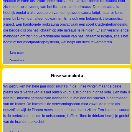
vertaald worden als "traditionele rooksauna". De traditionele rooksauna richt
zich meer op zuivering van het lichaam op alle niveaus. De rooksauna is
heerlijk omdat u alle voordelen van een gewone sauna krijgt, maar er komt
meer bij kijken dan alleen opwarmen. Er is ook een belangrijk therapeutisch
aspect. Een traditionele rooksauna omvat vaak een soort kruidenbehandeling,
die bedoeld is om het lichaam op alle niveaus te reinigen. Er zijn verschillende
methoden om zich op verschillende delen van het lichaam te richten, zoals het
hoofd of het voortplantingssysteem, wat helpt om deze te verbeteren.
Lees meer
Saunakota
Finse saunakota
Wij gebruiken het hele jaar door sauna's in de Finse winter, maar de beste
plaats om te vertoeven als het buiten koud is, is binnen in onze kota. Een kota is
een hut, meestal gemaakt van dennenhout, met een houtkachel in het midden
van de kamer. De kachel is de verwarmingsbron voor zowel de ruimte als
onszelf, terwijl de Finnen meestal op een soort bank zitten. Een kota met sauna
is de perfecte plaats om te ontspannen, koffie of thee te drinken terwijl je geniet
van de brandende kachel.