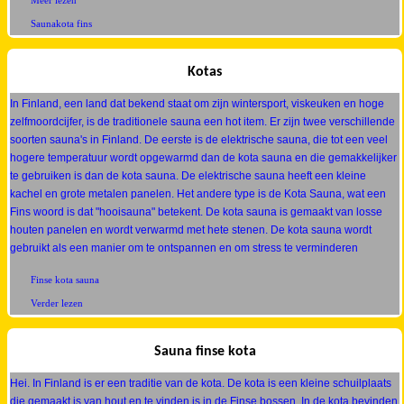
Meer lezen
Saunakota fins
Kotas
In Finland, een land dat bekend staat om zijn wintersport, viskeuken en hoge
zelfmoordcijfer, is de traditionele sauna een hot item. Er zijn twee verschillende
soorten sauna's in Finland. De eerste is de elektrische sauna, die tot een veel
hogere temperatuur wordt opgewarmd dan de kota sauna en die gemakkelijker
te gebruiken is dan de kota sauna. De elektrische sauna heeft een kleine
kachel en grote metalen panelen. Het andere type is de Kota Sauna, wat een
Fins woord is dat "hooisauna" betekent. De kota sauna is gemaakt van losse
houten panelen en wordt verwarmd met hete stenen. De kota sauna wordt
gebruikt als een manier om te ontspannen en om stress te verminderen
Finse kota sauna
Verder lezen
Sauna finse kota
Hei. In Finland is er een traditie van de kota. De kota is een kleine schuilplaats
die gemaakt is van hout en te vinden is in de Finse bossen. In de kota bevinden